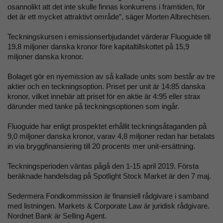
osannolikt att det inte skulle finnas konkurrens i framtiden, för
det är ett mycket attraktivt område”, säger Morten Albrechtsen.
Teckningskursen i emissionserbjudandet värderar Fluoguide till
19,8 miljoner danska kronor före kapitaltillskottet på 15,9
miljoner danska kronor.
Bolaget gör en nyemission av så kallade units som består av tre
aktier och en teckningsoption. Priset per unit är 14:85 danska
kronor, vilket innebär att priset för en aktie är 4:95 eller strax
därunder med tanke på teckningsoptionen som ingår.
Fluoguide har enligt prospektet erhållit teckningsåtaganden på
9,0 miljoner danska kronor, varav 4,8 miljoner redan har betalats
in via bryggfinansiering till 20 procents mer unit-ersättning.
Teckningsperioden väntas pågå den 1-15 april 2019. Första
beräknade handelsdag på Spotlight Stock Market är den 7 maj.
Sedermera Fondkommission är finansiell rådgivare i samband
med listningen. Markets & Corporate Law är juridisk rådgivare.
Nordnet Bank är Selling Agent.