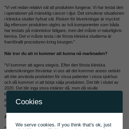
“Vi vet redan relativt väl att produkten fungerar. Vi har testat den
i operationer på mänsklig cancer i djur. Det simulerar situationen
i kliniska studier hyfsat väl. Risken för biverkningar är mycket
låg eftersom produkten utgörs av två komponenter som båda
har testats på människor tidigare, men det måste vi naturligtvis
bevisa. Det vi måste testa i de första kliniska studierna är
framförallt proceduren kring kirurgen.”
När tror du att ni kommer att kunna nå marknaden?
“Vi kommer att agera stegvis. Efter den första kliniska
undersökningen förväntar vi oss att det kommer anses oetiskt
att inte använda produkten för vissa patienter i vissa sjukhus
och då kommer vi att börja sälja produkten. Det blir i slutet av
2020. Det blir inga stora intäkter då, men då skulle
kommersialiseringen starta. Den bredare användningen av
produkten väntas under 2022 eller 2023, beroende på hur
Cookies
studierna går och vilken feedback vi får från myndigheterna.”
Avser ni sälja produkten själva eller via partners?
We serve cookies. If you think that's ok, just
“Vi börjar med att sälja produkten själva. Vården av glioblastom