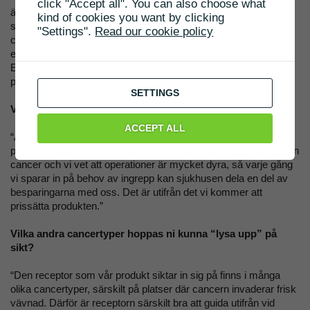
click "Accept all". You can also choose what
är centraliserad till få center så vi kan betjäna dessa center
kind of cookies you want by clicking
själva i Europa och USA. Senare, när vi tar itu med vanligare
"Settings".
Read our cookie policy
cancersjukdomar, kommer vi att behöva partners. Delar av
exempelvis den asiatiska marknaden är mycket annorlunda än
Europa och USA, och där kan det vara logiskt att gå via
partners i början.”
SETTINGS
Vilken prisstrategi avser ni använda?
ACCEPT ALL
“Amerikanska sjukhus vill se besparingar i sin behandling av
patienterna. Nästan alla patienter med glioblastom får tillbaka sin
cancer och vi vet att operationer är mycket dyra, så varje gång
vi sparar in på behov av ingrepp kan sjukhusen dela en del av
besparingarna med oss. Det är utifrån det vi kommer att
prissätta produkten.”
Vilka andra cancertyper hoppas ni kunna “lysa upp” på
sikt?
“Den receptor som vår produkt siktar in sig på finns i många
olika cancertyper, särskilt på platser där cancern invaderar frisk
vävnad. Därför är receptorn särskilt bra att guida utifrån vid