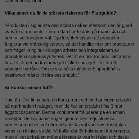
cancerindikationen.”
Vilka anser du är de största riskerna för Fluoguide?
“Produkten i sig är inte den största risken eftersom den är gjord
av två komponenter som redan har testats på människa och
som vi vet fungerar väl. Djurförsöket visade att produkten
fungerar vid mänsklig cancer, så det handlar mer om procedurer
och frågor kring hur kirurgen arbetar och integrationen av
produkten i sjukhussystemet. Det är en risk för oss. Det andra
är att vi är det andra företaget i fältet i nuläget. Det är ett
växande område. Om vi ska hålla takten och upprätthålla
positionen måste vi röra oss snabbt.”
Är konkurrensen tuff?
“Inte än. Det finns bara en konkurrent och de har ingen produkt
på marknaden i nuläget, men de har en produkt i fas 3 mot
äggstockscancer. Denna konkurrent fokuserar på en annan
receptor. De har banat vägen genom den regulatoriska
processen och vi vet därmed ganska väl vad som förväntas
visas i en klinisk studie. Vi kallar det för hälsosam konkurrens,
men vi vet också att många företag är väg in i fältet och det är