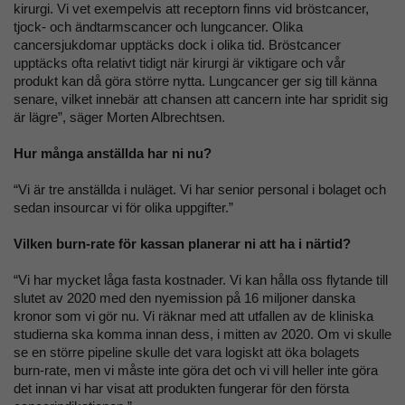
kirurgi. Vi vet exempelvis att receptorn finns vid bröstcancer,
tjock- och ändtarmscancer och lungcancer. Olika
cancersjukdomar upptäcks dock i olika tid. Bröstcancer
upptäcks ofta relativt tidigt när kirurgi är viktigare och vår
produkt kan då göra större nytta. Lungcancer ger sig till känna
senare, vilket innebär att chansen att cancern inte har spridit sig
är lägre”, säger Morten Albrechtsen.
Hur många anställda har ni nu?
“Vi är tre anställda i nuläget. Vi har senior personal i bolaget och
sedan insourcar vi för olika uppgifter.”
Vilken burn-rate för kassan planerar ni att ha i närtid?
“Vi har mycket låga fasta kostnader. Vi kan hålla oss flytande till
slutet av 2020 med den nyemission på 16 miljoner danska
kronor som vi gör nu. Vi räknar med att utfallen av de kliniska
studierna ska komma innan dess, i mitten av 2020. Om vi skulle
se en större pipeline skulle det vara logiskt att öka bolagets
burn-rate, men vi måste inte göra det och vi vill heller inte göra
det innan vi har visat att produkten fungerar för den första