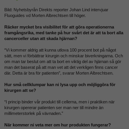
Bild: Nyhetsbyrån Direkts reporter Johan Lind intervjuar
Fluoguides vd Morten Albrechtsen till höger.
Räcker mycket bra visibilitet för att göra operationerna
framgångsrika, med tanke på hur svårt det är att ta bort alla
cancerceller utan att skada hjärnan?
“Vi kommer aldrig att kunna utlova 100 procent bot på något
sätt, men vi förbättrar kirurgin och minskar biverkningarna. Och
om man tar beslut om att ta bort en viktig del av hjärnan så gör
man det baserat på att man vet att det verkligen finns cancer
där. Detta är bra för patienten”, svarar Morten Albrechtsen.
Hur små cellklumpar kan ni lysa upp och möjliggöra för
kirurgen att se?
“I princip binder vår produkt till cellerna, men i praktiken när
kirurgen opererar patienten ser man ner till mindre än
millimeterstorlek på vävnaden.”
När kommer ni veta mer om hur produkten fungerar?