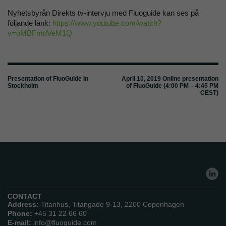
Nyhetsbyrån Direkts tv-intervju med Fluoguide kan ses på
följande länk:
https://www.youtube.com/watch?
v=oMBFmdVeM1Q
Presentation of FluoGuide in
April 10, 2019 Online presentation
Stockholm
of FluoGuide (4:00 PM – 4:45 PM
CEST)
CONTACT
Address:
Titanhus, Titangade 9-13, 2200 Copenhagen
Phone:
+45 31 22 66 60
E-mail:
info@fluoguide.com